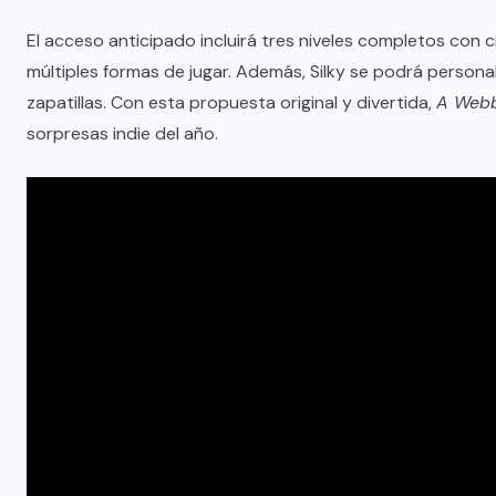
El acceso anticipado incluirá tres niveles completos con 
múltiples formas de jugar. Además, Silky se podrá person
zapatillas. Con esta propuesta original y divertida,
A Webb
sorpresas indie del año.