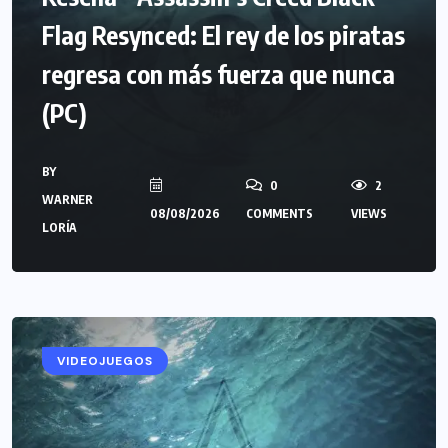
Flag Resynced: El rey de los piratas
regresa con más fuerza que nunca
(PC)
BY
0
2
WARNER
08/08/2026
COMMENTS
VIEWS
LORÍA
RESEÑAS
VIDEOJUEGOS