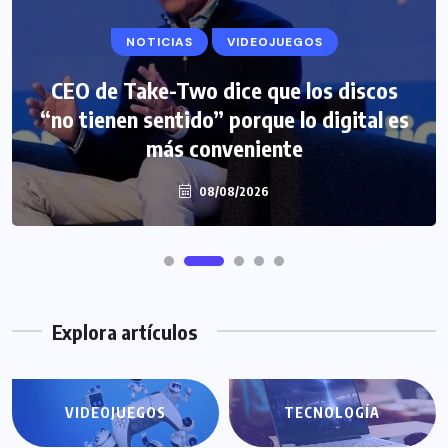
NOTICIAS
VIDEOJUEGOS
NOTICIAS
VIDEOJUEGOS
CEO de Take-Two dice que los discos
“no tienen sentido” porque lo digital es
Red Dead Redemption 2 alcanza los 87
millones de copias vendidas
más conveniente
08/08/2026
08/08/2026
Explora artículos
VIDEOJUEGOS
TECNOLOGÍA