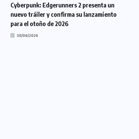
Cyberpunk: Edgerunners 2 confirma su
D
estreno para otoño de 2026 en Netflix
p
d
28/06/2026