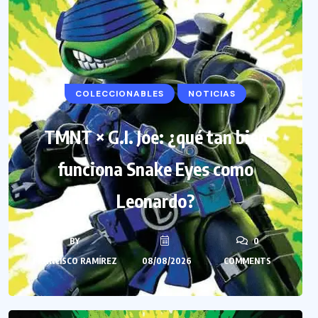
COLECCIONABLES
NOTICIAS
TMNT × G.I. Joe: ¿qué tan bien
funciona Snake Eyes como
Leonardo?
BY
0
FRANCISCO RAMÍREZ
08/08/2026
COMMENTS