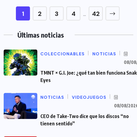
1
2
3
4
42
…
Últimas noticias
COLECCIONABLES
NOTICIAS
08/08
TMNT × G.I. Joe: ¿qué tan bien funciona Sna
Eyes
NOTICIAS
VIDEOJUEGOS
08/08/202
CEO de Take-Two dice que los discos “no
tienen sentido”