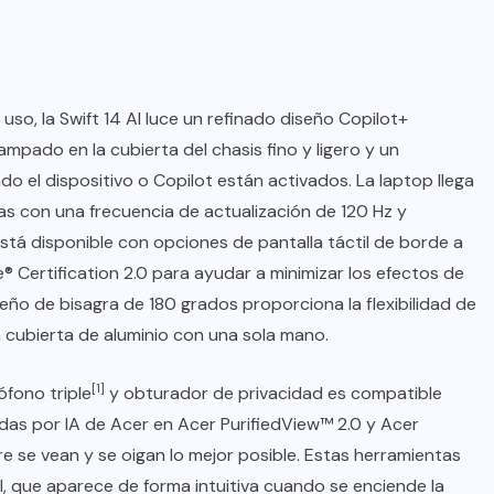
so, la Swift 14 AI luce un refinado diseño Copilot+
ampado en la cubierta del chasis fino y ligero y un
o el dispositivo o Copilot están activados. La laptop llega
 con una frecuencia de actualización de 120 Hz y
stá disponible con opciones de pantalla táctil de borde a
® Certification 2.0 para ayudar a minimizar los efectos de
 diseño de bisagra de 180 grados proporciona la flexibilidad de
a cubierta de aluminio con una sola mano.
[1]
fono triple
y obturador de privacidad es compatible
das por IA de Acer en Acer PurifiedView™ 2.0 y Acer
re se vean y se oigan lo mejor posible. Estas herramientas
, que aparece de forma intuitiva cuando se enciende la