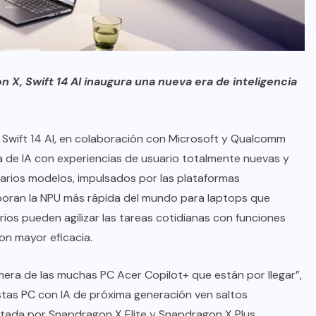
 X, Swift 14 AI inaugura una nueva era de inteligencia
p
Swift 14 AI
, en colaboración con Microsoft y Qualcomm
a de IA con experiencias de usuario totalmente nuevas y
varios modelos, impulsados por las plataformas
poran la NPU más rápida del mundo para laptops que
rios pueden agilizar las tareas cotidianas con funciones
on mayor eficacia.
rimera de las muchas PC Acer Copilot+ que están por llegar”,
Estas PC con IA de próxima generación ven saltos
litada por Snapdragon X Elite y Snapdragon X Plus,