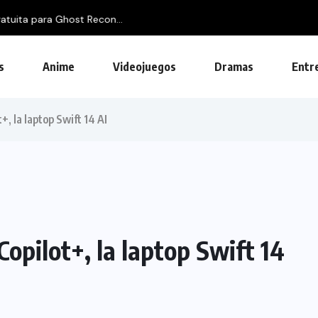
Ghost Recon...
s
Anime
Videojuegos
Dramas
Entr
+, la laptop Swift 14 AI
opilot+, la laptop Swift 14