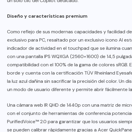
un solo clic del Copilot dedicado.
Diseño y características premium
Como reflejo de sus modernas capacidades y facilidad de u
exclusivo para PC, resaltado por un exclusivo icono AI est
indicador de actividad en el touchpad que se ilumina cuand
con una pantalla IPS WQXGA (2560×1600) de 14,5 pulgadas
compatibilidad con el 100% de la gama de colores sRGB. E
borde y cuenta con la certificación TÜV Rheinland Eyesafe
la luz azul dañina sin sacrificar la precisión del color. Un
un modo de usuario diferente y permite abrir fácilmente l
Una cámara web IR QHD de 1440p con una matriz de micró
con el conjunto de herramientas de conferencia potencia
PurifiedVoice™ 2.0 para garantizar que los usuarios siemp
se pueden calibrar rápidamente gracias a Acer QuickPanel