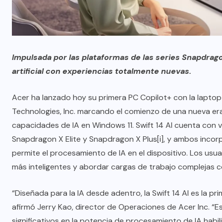
Impulsada por las plataformas de las series Snapdragon
artificial con experiencias totalmente nuevas.
Acer ha lanzado hoy su primera PC Copilot+ con la lapto
Technologies, Inc. marcando el comienzo de una nueva er
capacidades de IA en Windows 11. Swift 14 AI cuenta con 
Snapdragon X Elite y Snapdragon X Plus
[i]
, y ambos incor
permite el procesamiento de IA en el dispositivo. Los usua
más inteligentes y abordar cargas de trabajo complejas c
“Diseñada para la IA desde adentro, la Swift 14 AI es la p
afirmó Jerry Kao, director de Operaciones de Acer Inc. “
significativos en la potencia de procesamiento de IA habi