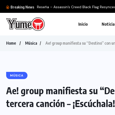
Ya tenemos la colección definiti
Breaking News
Inicio
Noticia
Home
Música
Ae! group manifiesta su “Destino” con u
MÚSICA
Ae! group manifiesta su “D
tercera canción – ¡Escúchala!