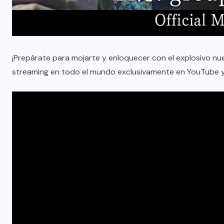
¡Prepárate para mojarte y enloquecer con el explosivo nue
streaming en todo el mundo exclusivamente en YouTube 