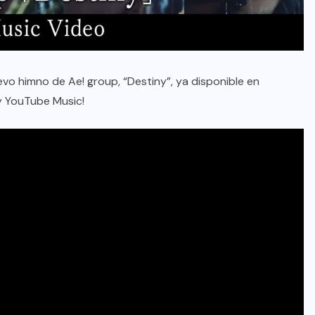
vo himno de Ae! group, “Destiny”, ya disponible en
y YouTube Music!