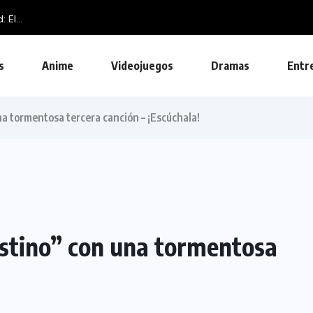
va de la BlizzCon...
s
Anime
Videojuegos
Dramas
Entr
na tormentosa tercera canción – ¡Escúchala!
estino” con una tormentosa