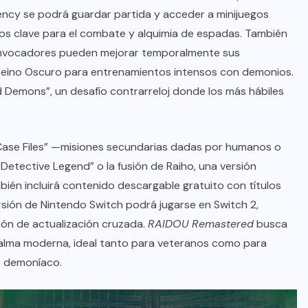
ency se podrá guardar partida y acceder a minijuegos
os clave para el combate y alquimia de espadas. También
s invocadores pueden mejorar temporalmente sus
al Reino Oscuro para entrenamientos intensos con demonios.
ed Demons”, un desafío contrarreloj donde los más hábiles
 “Case Files” —misiones secundarias dadas por humanos o
etective Legend” o la fusión de Raiho, una versión
bién incluirá contenido descargable gratuito con títulos
rsión de Nintendo Switch podrá jugarse en Switch 2,
ión de actualización cruzada.
RAIDOU Remastered
busca
 y alma moderna, ideal tanto para veteranos como para
o demoníaco.