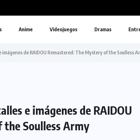
s
Anime
Videojuegos
Dramas
Entr
e imágenes de RAIDOU Remastered: The Mystery of the Soulless A
alles e imágenes de RAIDOU
 the Soulless Army