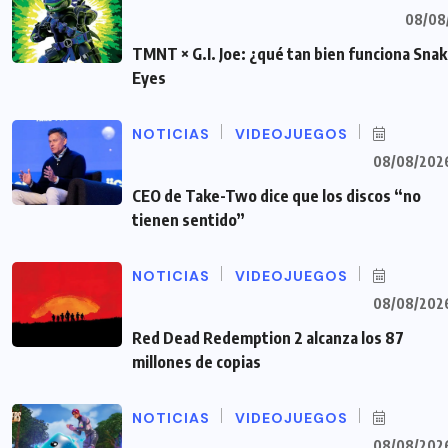
08/08
TMNT × G.I. Joe: ¿qué tan bien funciona Sna
Eyes
NOTICIAS
VIDEOJUEGOS
08/08/202
CEO de Take-Two dice que los discos “no
tienen sentido”
NOTICIAS
VIDEOJUEGOS
08/08/202
Red Dead Redemption 2 alcanza los 87
millones de copias
NOTICIAS
VIDEOJUEGOS
08/08/202