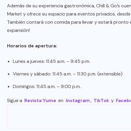
Además de su experiencia gastronómica, Chill & Go’s cuen
Market y ofrece su espacio para eventos privados, desd
También contará con comida para llevar y estará pronto en
expansión!
Horarios de apertura:
Lunes a jueves: 11:45 a.m. – 9:45 p.m.
Viernes y sábado: 11:45 a.m. – 11:30 p.m. (extensible)
Domingos: 11:45 a.m. – 9:00 p.m.
Sigue a
Revista Yume
en
Instagram
,
TikTok
y
Faceb