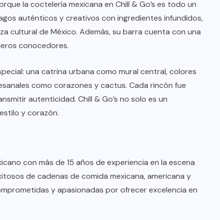
rque la coctelería mexicana en Chill & Go’s es todo un
agos auténticos y creativos con ingredientes infundidos,
eza cultural de México. Además, su barra cuenta con una
aderos conocedores.
special: una catrina urbana como mural central, colores
artesanales como corazones y cactus. Cada rincón fue
smitir autenticidad. Chill & Go’s no solo es un
stilo y corazón.
exicano con más de 15 años de experiencia en la escena
xitosos de cadenas de comida mexicana, americana y
omprometidas y apasionadas por ofrecer excelencia en