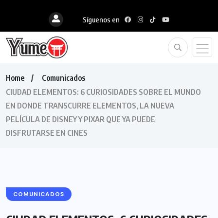
Síguenos en
Home
Comunicados
CIUDAD ELEMENTOS: 6 CURIOSIDADES SOBRE EL MUNDO
EN DONDE TRANSCURRE ELEMENTOS, LA NUEVA
PELÍCULA DE DISNEY Y PIXAR QUE YA PUEDE
DISFRUTARSE EN CINES
COMUNICADOS