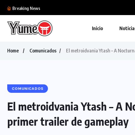
Ya tenemos la colección definitiva de la BlizzC
Breaking News
Inicio
Noticia
Home
Comunicados
El metroidvania Ytash – A Nocturn
COMUNICADOS
El metroidvania Ytash – A N
primer trailer de gameplay