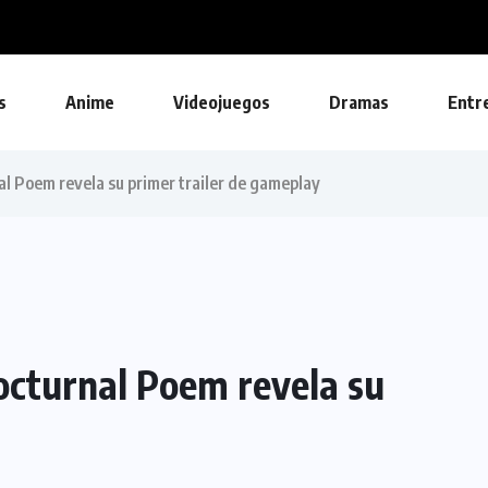
on...
s
Anime
Videojuegos
Dramas
Entr
al Poem revela su primer trailer de gameplay
octurnal Poem revela su