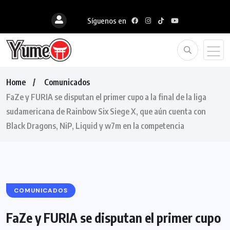
Síguenos en
Home
Comunicados
FaZe y FURIA se disputan el primer cupo a la final de la liga
sudamericana de Rainbow Six Siege X, que aún cuenta con
Black Dragons, NiP, Liquid y w7m en la competencia
COMUNICADOS
FaZe y FURIA se disputan el primer cupo