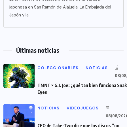
japonesa en San Ramón de Alajuela; La Embajada del
Japón y la
Últimas noticias
COLECCIONABLES
NOTICIAS
08/08
TMNT × G.I. Joe: ¿qué tan bien funciona Sna
Eyes
NOTICIAS
VIDEOJUEGOS
08/08/202
CEO de Take-Two dice que los discos “no