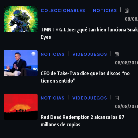
COLECCIONABLES
NOTICIAS
08/08
TMNT × G.I. Joe: ¿qué tan bien funciona Sna
Eyes
NOTICIAS
VIDEOJUEGOS
08/08/202
CEO de Take-Two dice que los discos “no
tienen sentido”
NOTICIAS
VIDEOJUEGOS
08/08/202
Red Dead Redemption 2 alcanza los 87
millones de copias