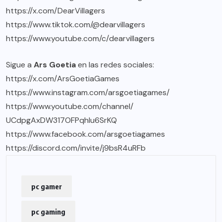
https://x.com/DearVillagers
https://www.tiktok.com/@
dearvillagers
https://www.youtube.com/c/
dearvillagers
Sigue a
Ars Goetia
en las redes sociales:
https://x.com/ArsGoetiaGames
https://www.instagram.com/
arsgoetiagames/
https://www.youtube.com/
channel/
UCdpgAxDW317OFPqhlu6SrKQ
https://www.facebook.com/
arsgoetiagames
https://discord.com/invite/
j9bsR4uRFb
pc gamer
pc gaming