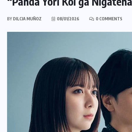
“Panda Yori Koi ga Nigaten
BY
DILCIA MUÑOZ
08/01/2026
0 COMMENTS