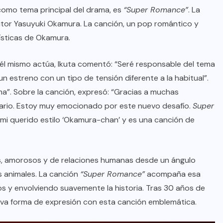
omo tema principal del drama, es
“Super Romance”
. La
utor Yasuyuki Okamura. La canción, un pop romántico y
ísticas de Okamura.
e él mismo actúa, Ikuta comentó: “Seré responsable del tema
un estreno con un tipo de tensión diferente a la habitual”.
ma”. Sobre la canción, expresó: “Gracias a muchas
tario. Estoy muy emocionado por este nuevo desafío.
Super
 mi querido estilo ‘Okamura-chan’ y es una canción de
es, amorosos y de relaciones humanas desde un ángulo
s animales. La canción
“Super Romance”
acompaña esa
os y envolviendo suavemente la historia. Tras 30 años de
eva forma de expresión con esta canción emblemática.