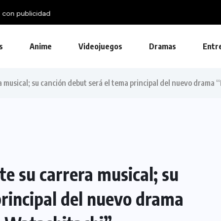
 con publicidad
s
Anime
Videojuegos
Dramas
Entr
ra musical; su canción debut será el tema principal del nuevo drama
te su carrera musical; su
principal del nuevo drama