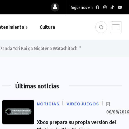
Síguenos en
etenimiento
Cultura
 “Panda Yori Koi ga Nigatena Watashitachi”
Últimas noticias
NOTICIAS
VIDEOJUEGOS
06/08/202
Xbox prepara su propia versión del