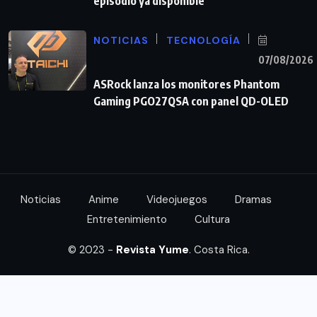
episodio ya disponible
NOTICIAS
TECNOLOGÍA
07/08/2026
ASRock lanza los monitores Phantom
Gaming PGO27QSA con panel QD-OLED
Noticias
Anime
Videojuegos
Dramas
Entretenimiento
Cultura
© 2023 -
Revista Yume
. Costa Rica.