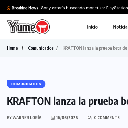
Sony estaría buscando monetizar PlayStation
Breaking News
Inicio
Noticia
Home
Comunicados
KRAFTON lanza la prueba beta de
COMUNICADOS
KRAFTON lanza la prueba b
BY
WARNER LORÍA
16/06/2026
0 COMMENTS