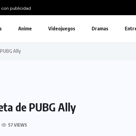
 con publicidad
s
Anime
Videojuegos
Dramas
Entr
 PUBG Ally
eta de PUBG Ally
57 VIEWS