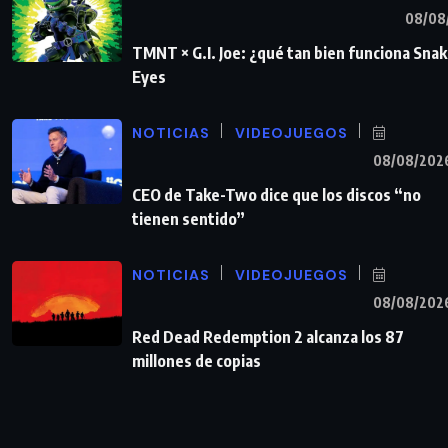
08/08
TMNT × G.I. Joe: ¿qué tan bien funciona Sna
Eyes
NOTICIAS
VIDEOJUEGOS
08/08/202
CEO de Take-Two dice que los discos “no
tienen sentido”
NOTICIAS
VIDEOJUEGOS
08/08/202
Red Dead Redemption 2 alcanza los 87
millones de copias