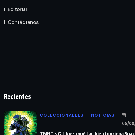
Editorial
Contáctanos
Recientes
COLECCIONABLES
NOTICIAS
08/08
TMNT × G.I. Joe: ¿qué tan bien funciona Sna