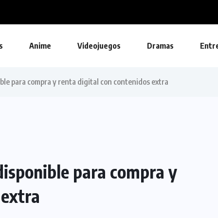
s
Anime
Videojuegos
Dramas
Entr
ble para compra y renta digital con contenidos extra
disponible para compra y
 extra