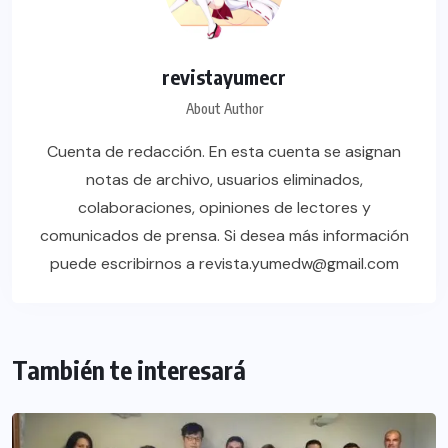
revistayumecr
About Author
Cuenta de redacción. En esta cuenta se asignan
notas de archivo, usuarios eliminados,
colaboraciones, opiniones de lectores y
comunicados de prensa. Si desea más información
puede escribirnos a revista.yumedw@gmail.com
También te interesará