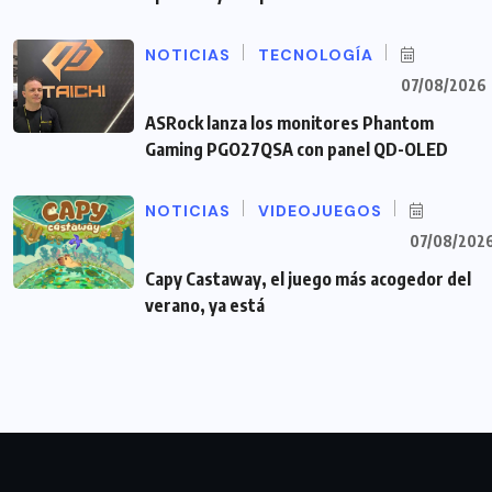
NOTICIAS
TECNOLOGÍA
07/08/2026
ASRock lanza los monitores Phantom
Gaming PGO27QSA con panel QD-OLED
NOTICIAS
VIDEOJUEGOS
07/08/202
Capy Castaway, el juego más acogedor del
verano, ya está