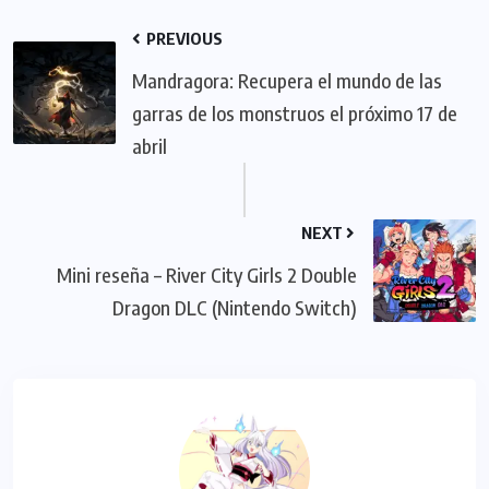
PREVIOUS
Mandragora: Recupera el mundo de las
garras de los monstruos el próximo 17 de
abril
NEXT
Mini reseña – River City Girls 2 Double
Dragon DLC (Nintendo Switch)