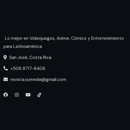
Lo mejor en Videojuegos, Anime, Cómics y Entretenimiento
para Latinoamérica.
San José, Costa Rica
+506 8717-8406
revista.yumedw@gmail.com