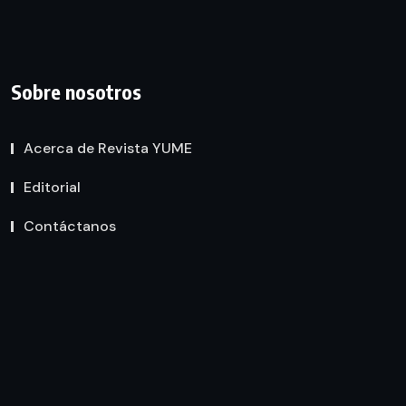
Sobre nosotros
Acerca de Revista YUME
Editorial
Contáctanos