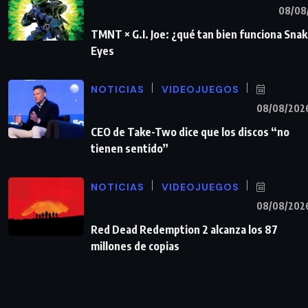
08/08
TMNT × G.I. Joe: ¿qué tan bien funciona Sna
Eyes
NOTICIAS
VIDEOJUEGOS
08/08/202
CEO de Take-Two dice que los discos “no
tienen sentido”
NOTICIAS
VIDEOJUEGOS
08/08/202
Red Dead Redemption 2 alcanza los 87
millones de copias