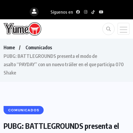
Síguenos en
Home
Comunicados
PUBG: BATTLEGROUNDS presenta el modo de
asalto “PAYDAY” con un nuevo tráiler en el que participa 070
Shake
COMUNICADOS
PUBG: BATTLEGROUNDS presenta el