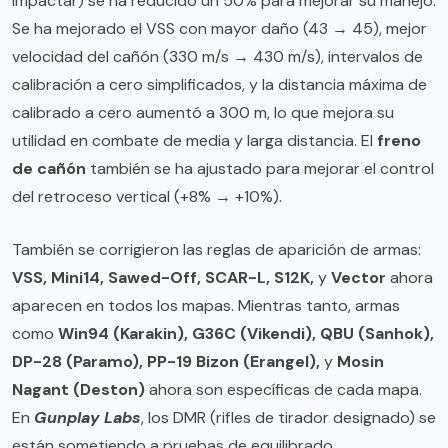
impactar) se ha reducido un 50% para mejorar su manejo.
Se ha mejorado el VSS con mayor daño (43 → 45), mejor
velocidad del cañón (330 m/s → 430 m/s), intervalos de
calibración a cero simplificados, y la distancia máxima de
calibrado a cero aumentó a 300 m, lo que mejora su
utilidad en combate de media y larga distancia. El
freno
de cañón
también se ha ajustado para mejorar el control
del retroceso vertical (+8% → +10%).
También se corrigieron las reglas de aparición de armas:
VSS, Mini14, Sawed-Off, SCAR-L, S12K,
y
Vector
ahora
aparecen en todos los mapas. Mientras tanto, armas
como
Win94 (Karakin), G36C (Vikendi), QBU (Sanhok),
DP-28 (Paramo), PP-19 Bizon (Erangel),
y
Mosin
Nagant (Deston)
ahora son específicas de cada mapa.
En
Gunplay Labs
, los DMR (rifles de tirador designado) se
están sometiendo a pruebas de equilibrado