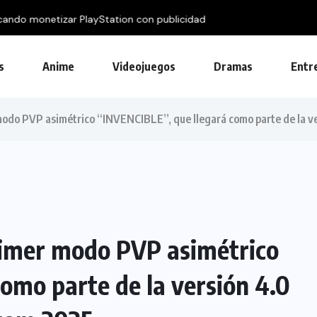
 con publicidad
s
Anime
Videojuegos
Dramas
Entr
do PVP asimétrico “INVENCIBLE”, que llegará como parte de la v
imer modo PVP asimétrico
omo parte de la versión 4.0