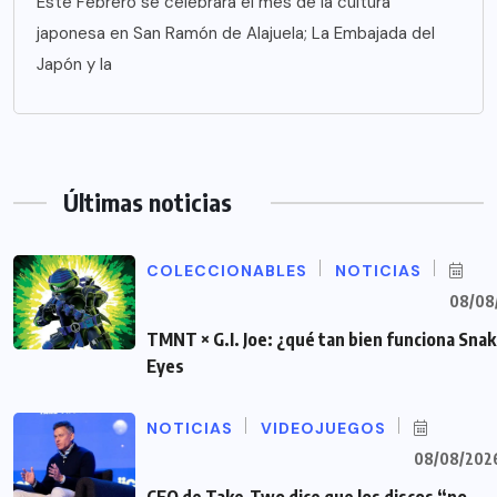
Este Febrero se celebrara el mes de la cultura
japonesa en San Ramón de Alajuela; La Embajada del
Japón y la
Últimas noticias
COLECCIONABLES
NOTICIAS
08/08
TMNT × G.I. Joe: ¿qué tan bien funciona Sna
Eyes
NOTICIAS
VIDEOJUEGOS
08/08/202