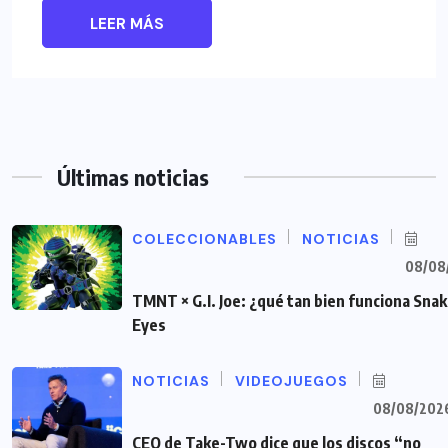
LEER MÁS
Últimas noticias
COLECCIONABLES
NOTICIAS
08/08
TMNT × G.I. Joe: ¿qué tan bien funciona Sna
Eyes
NOTICIAS
VIDEOJUEGOS
08/08/202
CEO de Take-Two dice que los discos “no