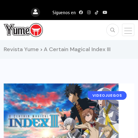
Síguenos en
Revista Yume
A Certain Magical Index III
>
VIDEOJUEGOS
NOTICIAS