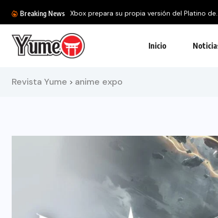
Xbox prepara su propia versión del Platino de..
Breaking News
Inicio
Noticia
Revista Yume
anime expo
>