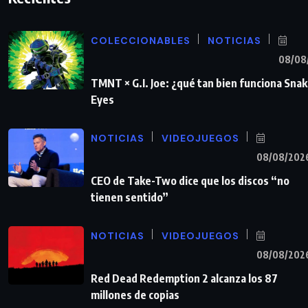
COLECCIONABLES
NOTICIAS
08/08
TMNT × G.I. Joe: ¿qué tan bien funciona Sna
Eyes
NOTICIAS
VIDEOJUEGOS
08/08/202
CEO de Take-Two dice que los discos “no
tienen sentido”
NOTICIAS
VIDEOJUEGOS
08/08/202
Red Dead Redemption 2 alcanza los 87
millones de copias