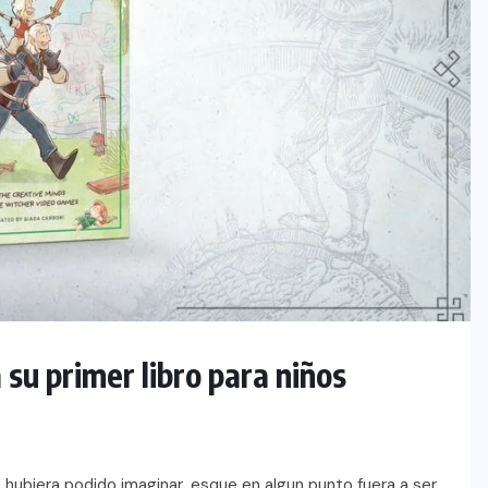
su primer libro para niños
e hubiera podido imaginar, esque en algun punto fuera a ser