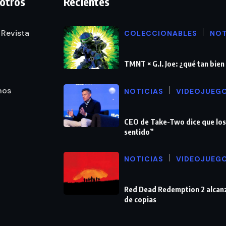
otros
Recientes
 Revista
COLECCIONABLES
NOT
TMNT × G.I. Joe: ¿qué tan bie
nos
NOTICIAS
VIDEOJUEG
CEO de Take-Two dice que los
sentido”
NOTICIAS
VIDEOJUEG
Red Dead Redemption 2 alcanz
de copias