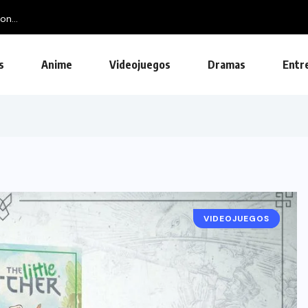
on...
s
Anime
Videojuegos
Dramas
Entr
VIDEOJUEGOS
NOTICIAS