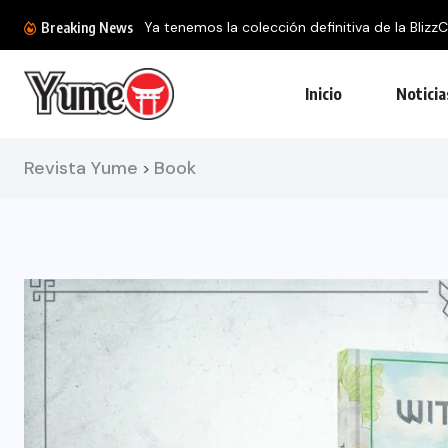
Ya tenemos la colección definitiva de la BlizzC
Breaking News
Inicio
Noticia
Revista Yume
Book
>