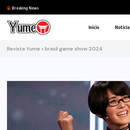
Nintendo Switch ya roza la cima: supera l
Breaking News
Inicio
Noticia
Revista Yume
brasil game show 2024
>