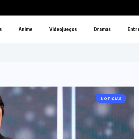
os...
s
Anime
Videojuegos
Dramas
Entr
NOTICIAS
EVENTOS