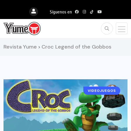
Síguenos en
Revista Yume
Croc Legend of the Gobbos
>
VIDEOJUEGOS
NOTICIAS