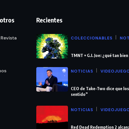
otros
Recientes
 Revista
COLECCIONABLES
NOT
TMNT × G.I. Joe: ¿qué tan bie
nos
NOTICIAS
VIDEOJUEG
CEO de Take-Two dice que los
sentido”
NOTICIAS
VIDEOJUEG
Red Dead Redemption 2 alcanz