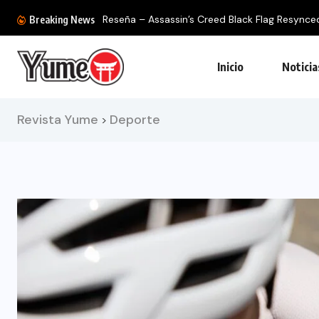
Reseña – Assassin’s Creed Black Flag Resynced: 
Breaking News
Inicio
Noticia
Revista Yume
Deporte
>