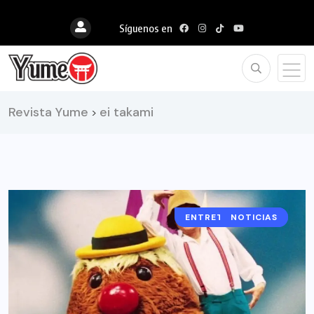
Síguenos en
Revista Yume
ei takami
>
ENTRETENIMIENTO
NOTICIAS