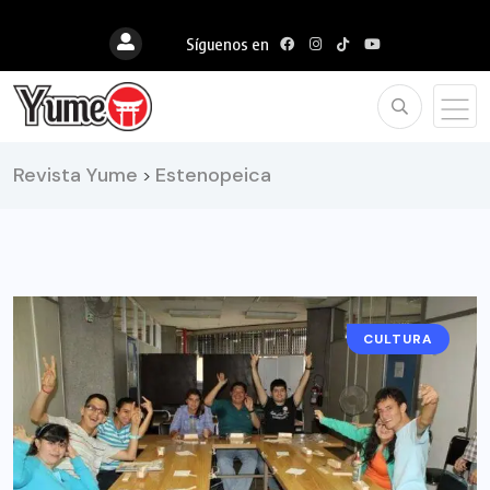
Síguenos en
Revista Yume
Estenopeica
>
CULTURA