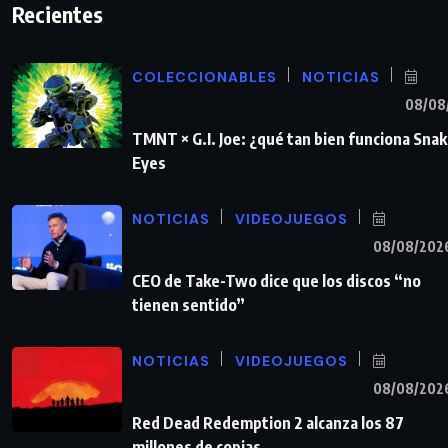
Recientes
COLECCIONABLES
NOTICIAS
08/08
TMNT × G.I. Joe: ¿qué tan bien funciona Sna
Eyes
NOTICIAS
VIDEOJUEGOS
08/08/202
CEO de Take-Two dice que los discos “no
tienen sentido”
NOTICIAS
VIDEOJUEGOS
08/08/202
Red Dead Redemption 2 alcanza los 87
millones de copias