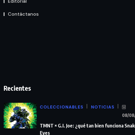
Editorial
Contáctanos
Recientes
COLECCIONABLES
NOTICIAS
08/08
TMNT × G.I. Joe: ¿qué tan bien funciona Sna
Eyes