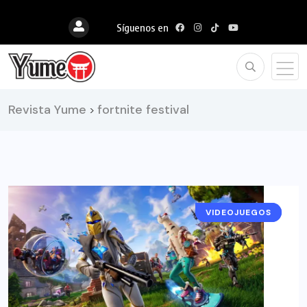
Síguenos en
Revista Yume
fortnite festival
>
VIDEOJUEGOS
NOTICIAS