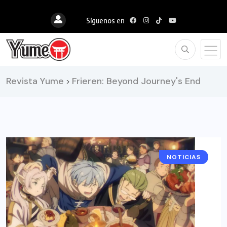
Síguenos en
Revista Yume
Frieren: Beyond Journey's End
>
NOTICIAS
ANIME