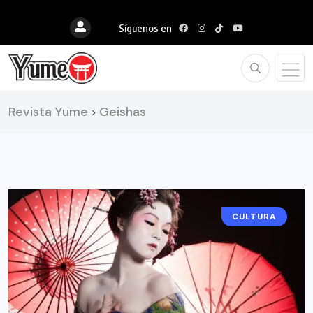
Síguenos en
Revista Yume
Geishas
>
CULTURA