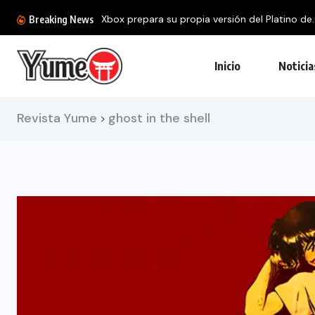
Xbox prepara su propia versión del Platino de..
Breaking News
Inicio
Noticia
Revista Yume
ghost in the shell
>