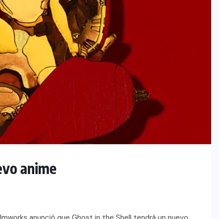
uevo anime
ilmworks anunció que Ghost in the Shell tendrá un nuevo