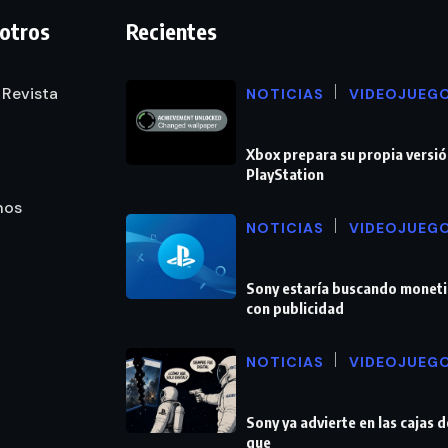
otros
Recientes
 Revista
NOTICIAS
VIDEOJUEG
Xbox prepara su propia versió
PlayStation
nos
NOTICIAS
VIDEOJUEG
Sony estaría buscando moneti
con publicidad
NOTICIAS
VIDEOJUEG
Sony ya advierte en las cajas 
que