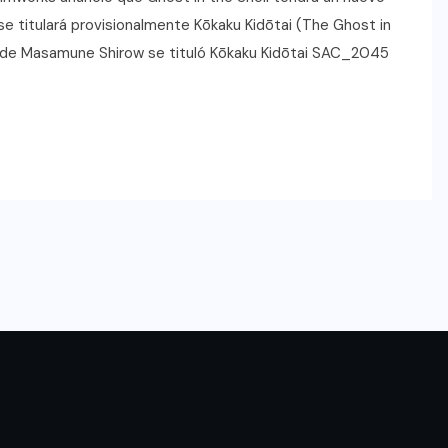
se titulará provisionalmente Kōkaku Kidōtai (The Ghost in
inal de Masamune Shirow se tituló Kōkaku Kidōtai SAC_2045