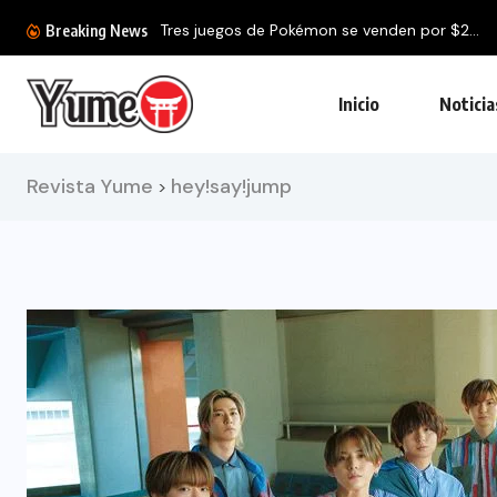
Tres juegos de Pokémon se venden por $2...
Breaking News
Inicio
Noticia
Revista Yume
hey!say!jump
>