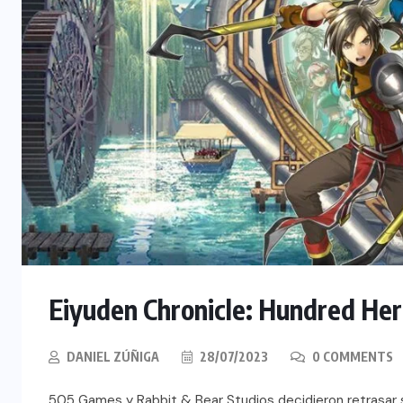
Eiyuden Chronicle: Hundred Her
DANIEL ZÚÑIGA
28/07/2023
0 COMMENTS
505 Games y Rabbit & Bear Studios decidieron retrasar 