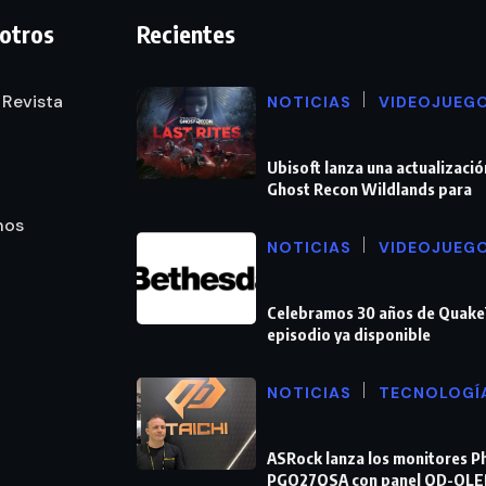
otros
Recientes
 Revista
NOTICIAS
VIDEOJUEG
Ubisoft lanza una actualizació
Ghost Recon Wildlands para
nos
NOTICIAS
VIDEOJUEG
Celebramos 30 años de Quake
episodio ya disponible
NOTICIAS
TECNOLOGÍ
ASRock lanza los monitores 
PGO27QSA con panel QD-OLE