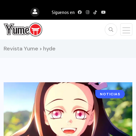
Síguenos en
Revista Yume
hyde
>
NOTICIAS
ANIME