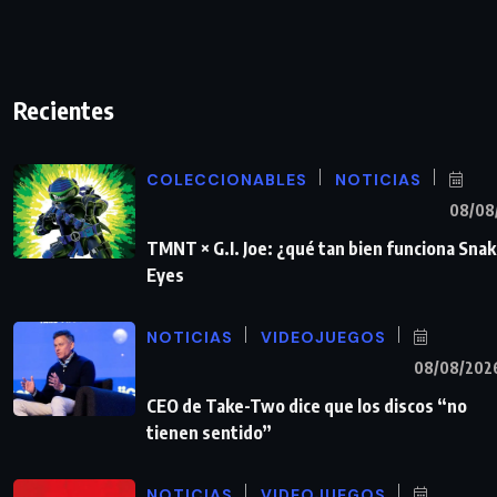
Recientes
COLECCIONABLES
NOTICIAS
08/08
TMNT × G.I. Joe: ¿qué tan bien funciona Sna
Eyes
NOTICIAS
VIDEOJUEGOS
08/08/202
CEO de Take-Two dice que los discos “no
tienen sentido”
NOTICIAS
VIDEOJUEGOS