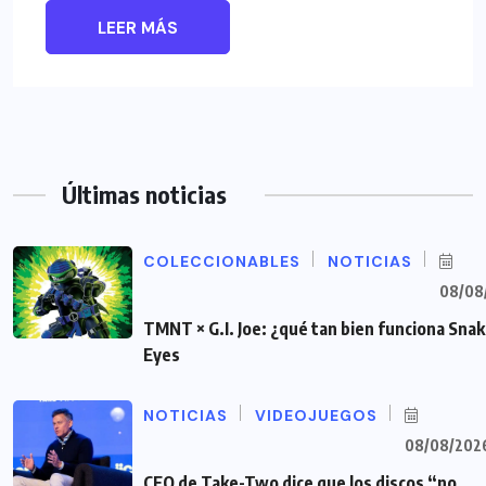
LEER MÁS
Últimas noticias
COLECCIONABLES
NOTICIAS
08/08
TMNT × G.I. Joe: ¿qué tan bien funciona Sna
Eyes
NOTICIAS
VIDEOJUEGOS
08/08/202
CEO de Take-Two dice que los discos “no