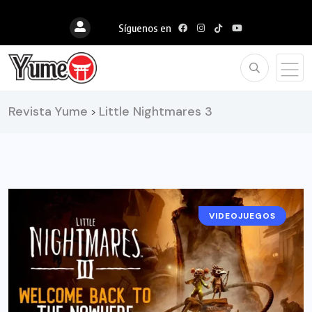
Síguenos en
Revista Yume
Little Nightmares 3
>
VIDEOJUEGOS
NOTICIAS