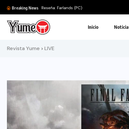
Reseña: Farlands (PC)
Breaking News
Inicio
Noticia
Revista Yume
LIVE
>