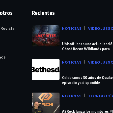
otros
Recientes
 Revista
NOTICIAS
VIDEOJUEG
Ubisoft lanza una actualizació
Ghost Recon Wildlands para
nos
NOTICIAS
VIDEOJUEG
Celebramos 30 años de Quake
episodio ya disponible
NOTICIAS
TECNOLOGÍ
ASRock lanza los monitores 