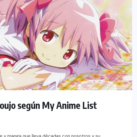
houjo según My Anime List
me y manga que lleva décadas con nosotros y su