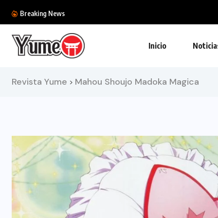
La película de The Legend of Zelda podría...
Breaking News
Inicio
Noticia
Revista Yume
Mahou Shoujo Madoka Magica
>