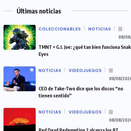
Últimas noticias
COLECCIONABLES
NOTICIAS
08/08
TMNT × G.I. Joe: ¿qué tan bien funciona Sna
Eyes
NOTICIAS
VIDEOJUEGOS
08/08/202
CEO de Take-Two dice que los discos “no
tienen sentido”
NOTICIAS
VIDEOJUEGOS
08/08/202
Red Dead Redemption 2 alcanza los 87