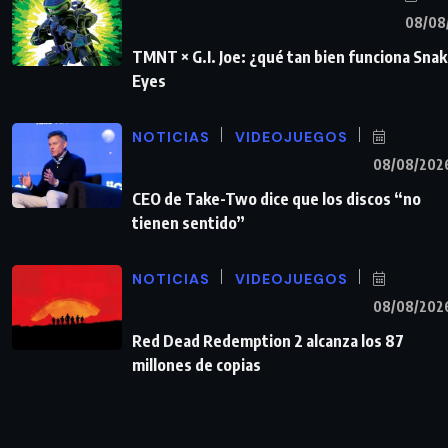
08/08
TMNT × G.I. Joe: ¿qué tan bien funciona Sna
Eyes
NOTICIAS
VIDEOJUEGOS
08/08/202
CEO de Take-Two dice que los discos “no
tienen sentido”
NOTICIAS
VIDEOJUEGOS
08/08/202
Red Dead Redemption 2 alcanza los 87
millones de copias