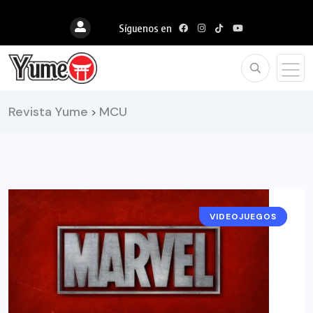
Síguenos en
Revista Yume
MCU
>
VIDEOJUEGOS
NOTICIAS