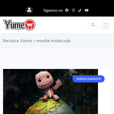
Síguenos en
Revista Yume
media molecule
>
VIDEOJUEGOS
NOTICIAS