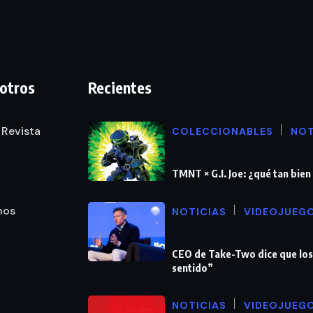
otros
Recientes
 Revista
COLECCIONABLES
NOT
TMNT × G.I. Joe: ¿qué tan bie
nos
NOTICIAS
VIDEOJUEG
CEO de Take-Two dice que los
sentido”
NOTICIAS
VIDEOJUEG