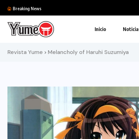
Ya tenemos la colección definitiva de la BlizzC
Breaking News
Inicio
Noticia
Revista Yume
Melancholy of Haruhi Suzumiya
>