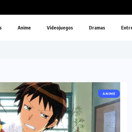
on...
s
Anime
Videojuegos
Dramas
Entr
ANIME