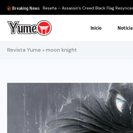
Reseña – Assassin’s Creed Black Flag Resynced: 
Breaking News
Inicio
Noticia
Revista Yume
moon knight
>