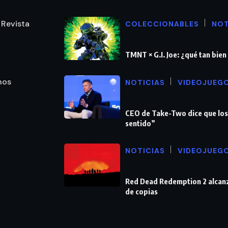
 Revista
COLECCIONABLES
NOT
TMNT × G.I. Joe: ¿qué tan bie
nos
NOTICIAS
VIDEOJUEG
CEO de Take-Two dice que los
sentido”
NOTICIAS
VIDEOJUEG
Red Dead Redemption 2 alcanz
de copias