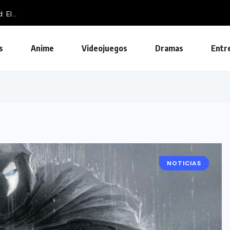
El...
s
Anime
Videojuegos
Dramas
Entr
NOTICIAS
COMICS