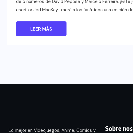
de 5 números de David Pepose y Marcelo Ferreira. ¡Este ju
escritor Jed MacKay traerá a los fanáticos una edición d
LEER MÁS
Sobre nos
Lo mejor en Videojuegos, Anime, Cómics y