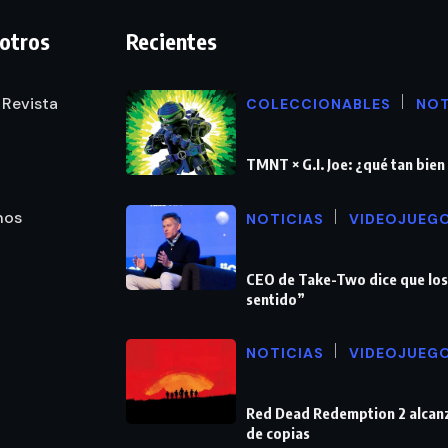
otros
Recientes
 Revista
COLECCIONABLES
NOT
TMNT × G.I. Joe: ¿qué tan bie
nos
NOTICIAS
VIDEOJUEG
CEO de Take-Two dice que los
sentido”
NOTICIAS
VIDEOJUEG
Red Dead Redemption 2 alcanz
de copias