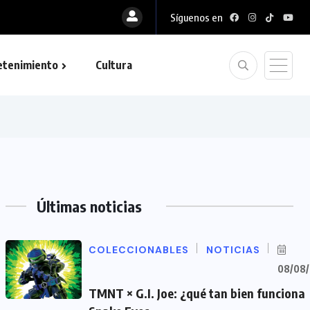
Síguenos en
a tenemos la colección definitiva de la BlizzCon...
etenimiento
Cultura
Últimas noticias
COLECCIONABLES
NOTICIAS
08/08
TMNT × G.I. Joe: ¿qué tan bien funciona